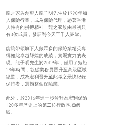
龍之家族創辦人龍子明先生於1990年加
入保險行業，成為保險代理，憑著香港
人特有的拼搏精神，龍之家族由最初只
有3位成員，發展到今天至千人團隊。
能夠帶領旗下人數眾多的保險業精英奪
得如此卓越輝煌的成績，實屬實力的表
現。龍子明先生於2009年，僅用了短短
18年時間，就從業務員晉升至高級區域
總監，成為宏利晉升至此職之最快紀錄
保持者，震撼整個保險業。
此外，於2016年進一步晉升為宏利保險
120多年歷史上的第二位行政區域總
監。
他深信，憑著勇於創新的營業方式，以