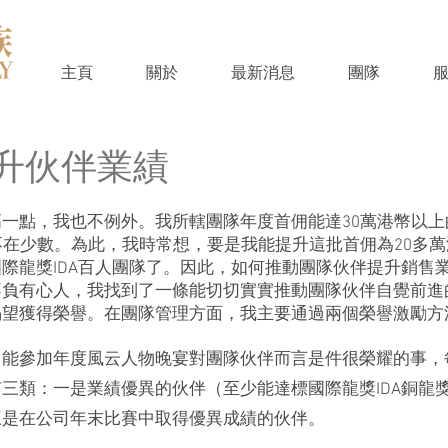
主頁
關於
最新消息
團隊
提升伙伴業績
一點，我也不例外。我所轄團隊年度首佣能達30萬港幣以上
不在少數。為此，我時常想，要是我能提升這批首佣為20多
際龍獎IDA百人團隊了。因此，如何推動團隊伙伴提升銷售
不負有心人，我找到了一條能切切實實推動團隊伙伴自覺前進
渴望獲得榮譽。在團隊管理方面，我主要通過兩個榮譽激勵方
。能參加年度風云人物晚宴對團隊伙伴而言是件很榮耀的事，
三類：一是業績優異的伙伴（至少能達標國際龍獎IDA銅龍獎
三是在公司年末比賽中取得優異成績的伙伴。