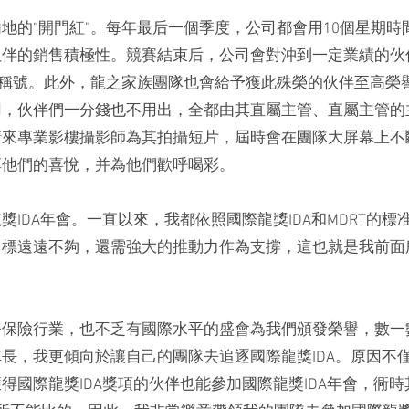
地的“開門紅”。每年最后一個季度，公司都會用10個星期時
伙伴的銷售積極性。競賽結束后，公司會對沖到一定業績的伙
”稱號。此外，龍之家族團隊也會給予獲此殊榮的伙伴至高榮
用，伙伴們一分錢也不用出，全都由其直屬主管、直屬主管的
請來專業影樓攝影師為其拍攝短片，屆時會在團隊大屏幕上不
享他們的喜悅，并為他們歡呼喝彩。
IDA年會。一直以來，我都依照國際龍獎IDA和MDRT的
目標遠遠不夠，還需強大的推動力作為支撐，這也就是我前面
務保險行業，也不乏有國際水平的盛會為我們頒發榮譽，數一
團隊長，我更傾向於讓自己的團隊去追逐國際龍獎IDA。原因
得國際龍獎IDA獎項的伙伴也能參加國際龍獎IDA年會，衕