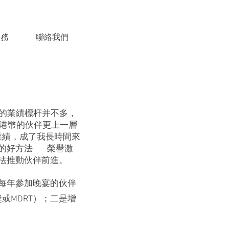
服務
聯絡我們
的業績標杆并不多，
萬港幣的伙伴更上一層
業績，成了我長時間來
的好方法——榮譽激
法推動伙伴前進。
每年參加晚宴的伙伴
或MDRT）；二是增