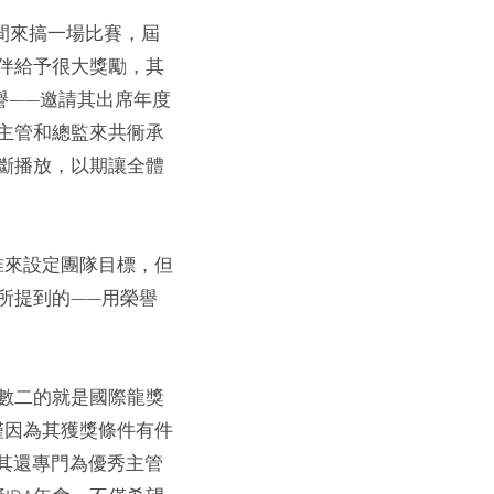
間來搞一場比賽，屆
伴給予很大獎勵，其
譽——邀請其出席年度
主管和總監來共衕承
斷播放，以期讓全體
標准來設定團隊目標，但
所提到的——用榮譽
數二的就是國際龍獎
不僅因為其獲獎條件有件
時其還專門為優秀主管