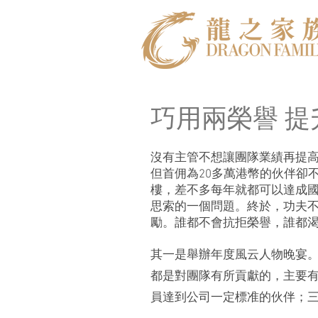
巧用兩榮譽 
沒有主管不想讓團隊業績再提高
但首佣為20多萬港幣的伙伴卻
樓，差不多每年就都可以達成國
思索的一個問題。終於，功夫
勵。誰都不會抗拒榮譽，誰都
其一是舉辦年度風云人物晚宴
都是對團隊有所貢獻的，主要有
員達到公司一定標准的伙伴；