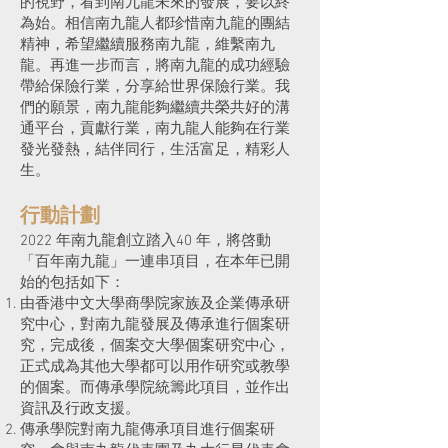
的視野，看到南九龍未來的發展，要以終
為始。相信南九龍人都珍惜南九龍的團結
精神，希望繼續服務南九龍，維繫南九
龍。再進一步而言，將南九龍的成功經驗
帶給保險行業，分享給世界保險行業。我
們的願景，南九龍能夠繼續共榮共好的溝
通平台，貢獻行業，南九龍人能夠在行業
發光發熱，結伴同行，生活富足，精彩人
生。
行動計劃
2022 年南九龍創立踏入40 年，將啓動
「百年南九龍」一連串項目，在本年已開
始的包括如下：
由香港中文大學商學院家族及企業傳承研
究中心，對南九龍發展及傳承進行個案研
究，完成後，個案交大學個案研究中心，
正式成為其他大學都可以用作研究或教學
的個案。而傳承學院統籌此項目，並作出
資訊及行政支援。
傳承學院對南九龍傳承項目進行個案研